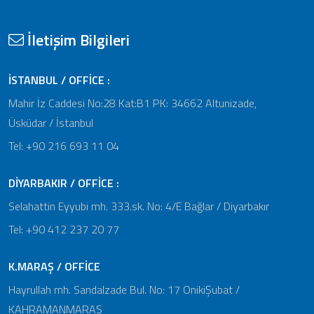
İletişim Bilgileri
İSTANBUL / OFFİCE :
Mahir İz Caddesi No:28 Kat:B1 PK: 34662 Altunizade,
Üsküdar / İstanbul
Tel: +90 216 693 11 04
DİYARBAKIR / OFFİCE :
Selahattin Eyyubi mh. 333.sk. No: 4/E Bağlar / Diyarbakır
Tel: +90 412 237 20 77
K.MARAŞ / OFFİCE
Hayrullah mh. Sandalzade Bul. No: 17 OnikiŞubat /
KAHRAMANMARAŞ